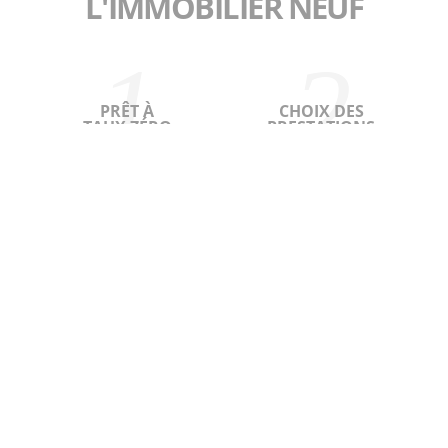
L'IMMOBILIER NEUF
PRÊT À
CHOIX DES
TAUX ZÉRO
PRESTATIONS
FRAIS DE NOTAIRE
RESPECT
RÉDUITS
DES NORMES
ESPACES
EXTÉRIEURS
L’ACQUISITION DE VOTRE LOGEMENT