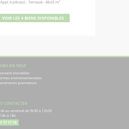
Appt 4 pièce(s) - Terrasse - 88,65 m²
VOIR LES 4 BIENS DISPONIBLES
OBILIER NEUF
cement immobilier
normes environnementales
artenaires promoteurs
S CONTACTER
ndi au vendredi de 9h30 à 12h30
 14h à 18h
7 77 17 70