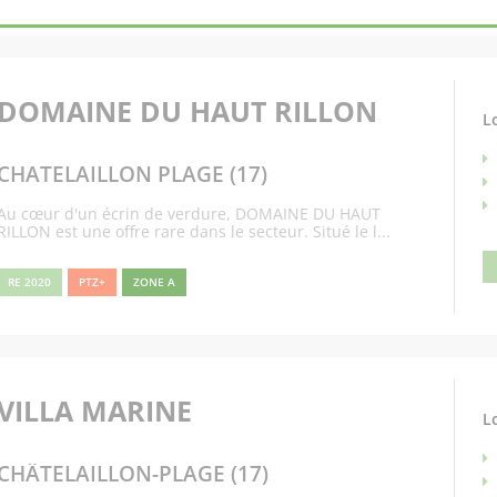
DOMAINE DU HAUT RILLON
L
CHATELAILLON PLAGE (17)
Au cœur d'un écrin de verdure, DOMAINE DU HAUT
RILLON est une offre rare dans le secteur. Situé le l...
RE 2020
PTZ+
ZONE A
VILLA MARINE
L
CHÂTELAILLON-PLAGE (17)