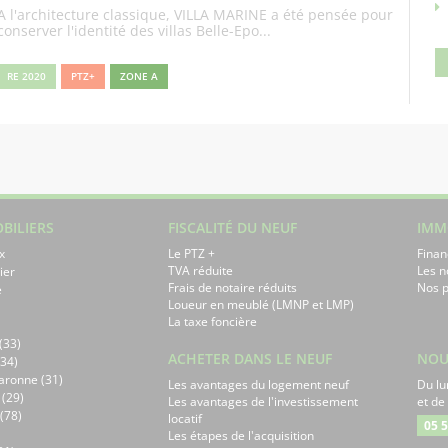
A l'architecture classique, VILLA MARINE a été pensée pour
conserver l'identité des villas Belle-Epo...
RE 2020
PTZ+
ZONE A
BILIERS
FISCALITÉ DU NEUF
IMM
x
Le PTZ +
Finan
TVA réduite
Les 
ier
Frais de notaire réduits
Nos p
e
Loueur en meublé (LMNP et LMP)
La taxe foncière
(33)
ACHETER DANS LE NEUF
NOU
34)
aronne (31)
Les avantages du logement neuf
Du lu
 (29)
Les avantages de l'investissement
et de
(78)
locatif
05 5
Les étapes de l'acquisition