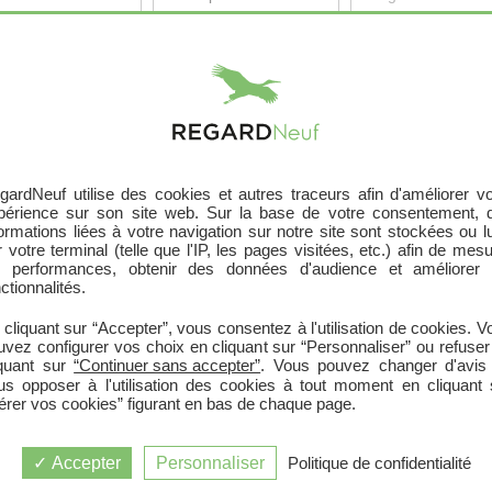
Recherche par département
|
Recherche par programme
gardNeuf utilise des cookies et autres traceurs afin d'améliorer vo
périence sur son site web. Sur la base de votre consentement, 
formations liées à votre navigation sur notre site sont stockées ou l
 votre terminal (telle que l'IP, les pages visitées, etc.) afin de mes
s performances, obtenir des données d'audience et améliorer 
ctionnalités.
 cliquant sur “Accepter”, vous consentez à l'utilisation de cookies. V
uvez configurer vos choix en cliquant sur “Personnaliser” ou refuser
 CHATELAILLON PLAGE (17340)
iquant sur
“Continuer sans accepter”
. Vous pouvez changer d'avis
us opposer à l'utilisation des cookies à tout moment en cliquant 
érer vos cookies” figurant en bas de chaque page.
AILLON PLAGE (17340)
Accepter
Personnaliser
Politique de confidentialité