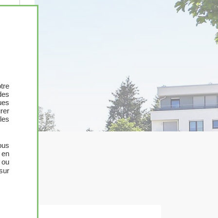
X
tre
des
ues
urer
les
ous
 en
 ou
sur