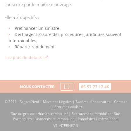
souscrire par le maître d'ouvrage.
Elle a 3 objectifs :
Préfinancer un sinistre,
Décharger l'assuré des procédures juridiques souvent
interminables,
Réparer rapidement.
Lire plus de détails
NOUS CONTACTER
05 57 77 17 46
© 2026 - RegardNeuf |
Mentions Légales
|
Barème d'honoraires
|
Contact
|
Gérer mes cookies
Site du groupe :
Human Immobilier
|
Recrutement immobilier
- Site
Partenaires :
Financement immobilier
|
Immobilier Professionnel
VS-INTERNET-3