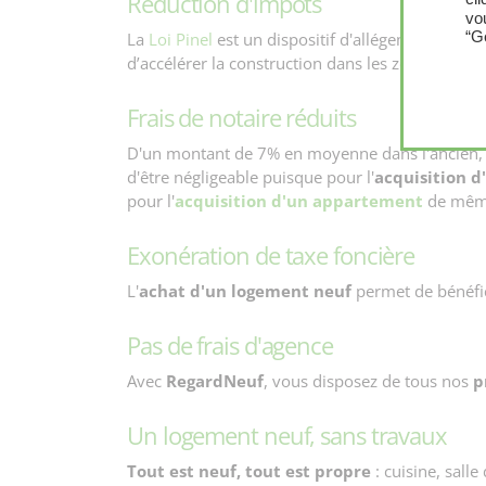
Réduction d'impôts
vo
“G
La
Loi Pinel
est un dispositif d'allégement fiscal
d’accélérer la construction dans les zones tendu
Frais de notaire réduits
D'un montant de 7% en moyenne dans l'ancien, i
d'être négligeable puisque pour l'
acquisition 
pour l'
acquisition d'un appartement
de même
Exonération de taxe foncière
L'
achat d'un logement neuf
permet de bénéfic
Pas de frais d'agence
Avec
RegardNeuf
, vous disposez de tous nos
p
Un logement neuf, sans travaux
Tout est neuf, tout est propre
: cuisine, sall