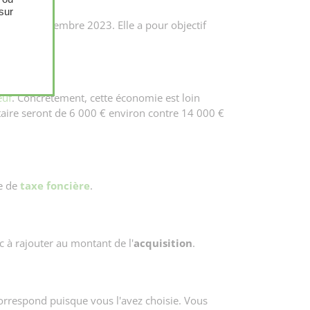
sur
u'au 31 décembre 2023. Elle a pour objectif
euf
. Concrètement, cette économie est loin
taire seront de 6 000 € environ contre 14 000 €
le de
taxe foncière
.
c à rajouter au montant de l'
acquisition
.
correspond puisque vous l'avez choisie. Vous