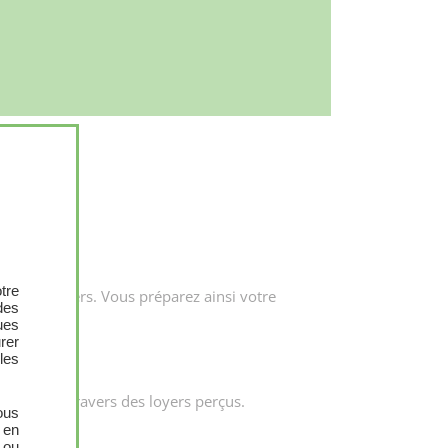
X
tre
ar les loyers. Vous préparez ainsi votre
des
ues
urer
les
evenus
au travers des loyers perçus.
ous
 en
 ou