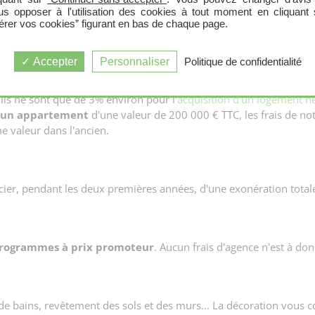
us opposer à l'utilisation des cookies à tout moment en cliquant 
érer vos cookies” figurant en bas de chaque page.
 pour tout
investissement locatif dans un logement neuf
jusq
es ou la demande est plus importante que l'offre.
Accepter
Personnaliser
Politique de confidentialité
ls ne sont que de 3% environ pour l'
acquisition d'un logement n
d'un appartement
d'une valeur de 200 000 € TTC, les frais de no
 valeur dans l'ancien.
ier, pendant les deux premières années, d'une exonération tota
rogrammes à prix promoteur
. Aucun frais d'agence n'est à don
e de bains, revêtement des sols et des murs... La décoration vous 