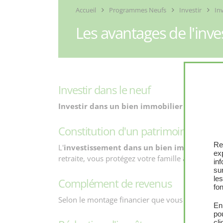
Programmes Neufs
Investir
In
Les avantages de l'inve
Investir dans le neuf
Investir dans un bien immobilier neuf
, sur
Constitution d'un patrimoine
Re
L'
investissement dans un bien immobilier
v
ex
retraite, vous protégez votre famille à qui vous
in
sur
le
Complément de revenus
fon
Selon le montage financier que vous réalisez,
En
po
cl