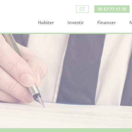
05 57 77 17 70
Habiter
Investir
Financer
N