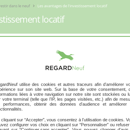
vestir dans le neuf
Les avantages de l'investissement locatif
stissement locatif
 plan ou achevé, présente de très nombreux avantages.
gardNeuf utilise des cookies et autres traceurs afin d'améliorer vo
ous permet de constituer un patrimoine en grande partie financé p
périence sur son site web. Sur la base de votre consentement, 
 pourrez un jour transmettre votre patrimoine.
formations liées à votre navigation sur notre site sont stockées ou l
 votre terminal (telle que l'IP, les pages visitées, etc.) afin de mes
s performances, obtenir des données d'audience et améliorer 
ctionnalités.
 vous pouvez immédiatement
bénéficier d'un complément de r
 cliquant sur “Accepter”, vous consentez à l'utilisation de cookies. V
uvez configurer vos choix en cliquant sur “Personnaliser” ou refuser
iquant sur
“Continuer sans accepter”
. Vous pouvez changer d'avis