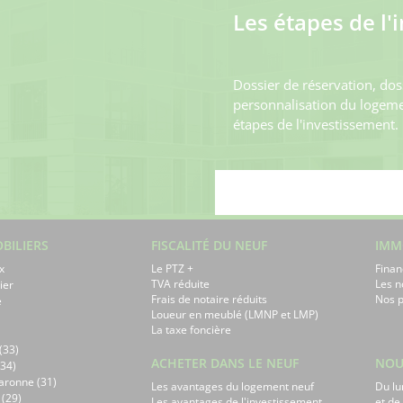
Les étapes de l'
Dossier de réservation, dos
personnalisation du logemen
étapes de l'investissement.
BILIERS
FISCALITÉ DU NEUF
IMM
x
Le PTZ +
Finan
TVA réduite
Les 
ier
Frais de notaire réduits
Nos p
e
Loueur en meublé (LMNP et LMP)
La taxe foncière
(33)
ACHETER DANS LE NEUF
NOU
34)
aronne (31)
Les avantages du logement neuf
Du lu
 (29)
Les avantages de l'investissement
et de