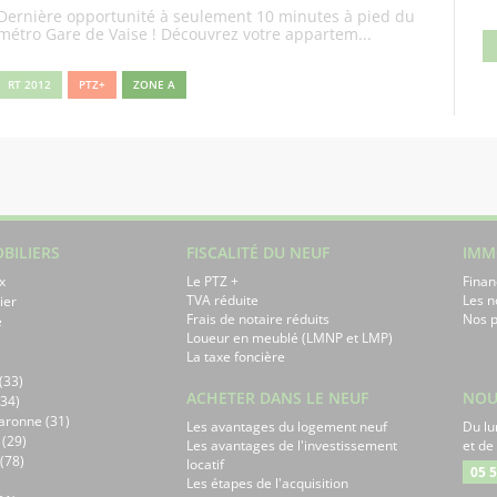
Dernière opportunité à seulement 10 minutes à pied du
métro Gare de Vaise ! Découvrez votre appartem...
RT 2012
PTZ+
ZONE A
BILIERS
FISCALITÉ DU NEUF
IMM
x
Le PTZ +
Finan
TVA réduite
Les 
ier
Frais de notaire réduits
Nos p
e
Loueur en meublé (LMNP et LMP)
La taxe foncière
(33)
ACHETER DANS LE NEUF
NOU
34)
aronne (31)
Les avantages du logement neuf
Du lu
 (29)
Les avantages de l'investissement
et de
(78)
locatif
05 5
Les étapes de l'acquisition