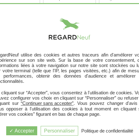
Recherche par département
|
Recherche par programme
gardNeuf utilise des cookies et autres traceurs afin d'améliorer vo
périence sur son site web. Sur la base de votre consentement, 
formations liées à votre navigation sur notre site sont stockées ou l
 votre terminal (telle que l'IP, les pages visitées, etc.) afin de mes
s performances, obtenir des données d'audience et améliorer 
ctionnalités.
 cliquant sur “Accepter”, vous consentez à l'utilisation de cookies. V
uvez configurer vos choix en cliquant sur “Personnaliser” ou refuser
LYON 09 (69009)
iquant sur
“Continuer sans accepter”
. Vous pouvez changer d'avis
us opposer à l'utilisation des cookies à tout moment en cliquant 
érer vos cookies” figurant en bas de chaque page.
 (69009)
Accepter
Personnaliser
Politique de confidentialité