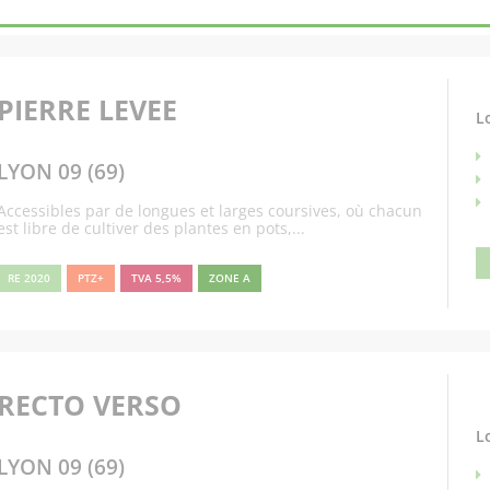
PIERRE LEVEE
L
LYON 09 (69)
Accessibles par de longues et larges coursives, où chacun
est libre de cultiver des plantes en pots,...
RE 2020
PTZ+
TVA 5,5%
ZONE A
RECTO VERSO
L
LYON 09 (69)