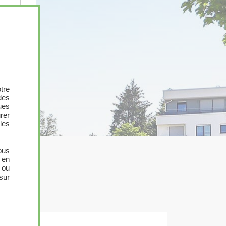
X
tre
des
ues
urer
les
ous
 en
 ou
sur