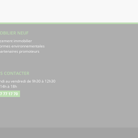
OBILIER NEUF
cement immobilier
normes environnementales
artenaires promoteurs
S CONTACTER
ndi au vendredi de 9h30 à 12h30
 14h à 18h
7 77 17 70