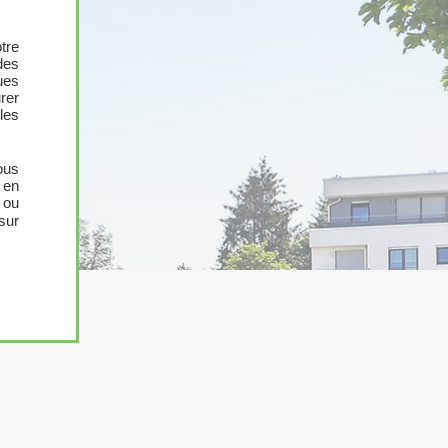
tre
des
ues
urer
les
ous
 en
 ou
sur