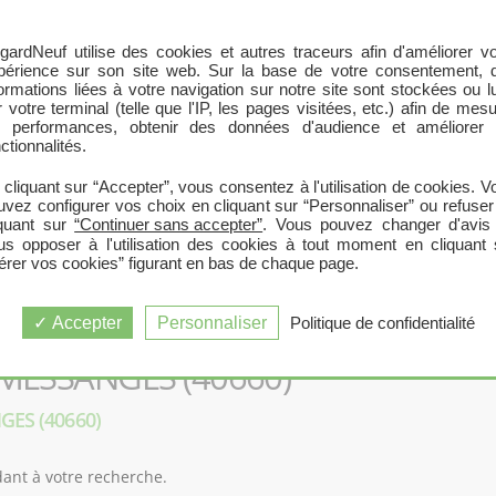
gardNeuf utilise des cookies et autres traceurs afin d'améliorer vo
périence sur son site web. Sur la base de votre consentement, 
formations liées à votre navigation sur notre site sont stockées ou l
Recherche par département
|
Recherche par programme
 votre terminal (telle que l'IP, les pages visitées, etc.) afin de mes
s performances, obtenir des données d'audience et améliorer 
ctionnalités.
 cliquant sur “Accepter”, vous consentez à l'utilisation de cookies. V
uvez configurer vos choix en cliquant sur “Personnaliser” ou refuser
iquant sur
“Continuer sans accepter”
. Vous pouvez changer d'avis
us opposer à l'utilisation des cookies à tout moment en cliquant 
érer vos cookies” figurant en bas de chaque page.
Accepter
Personnaliser
Politique de confidentialité
 MESSANGES (40660)
GES (40660)
nt à votre recherche.