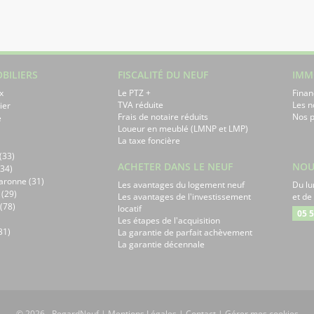
BILIERS
FISCALITÉ DU NEUF
IMM
x
Le PTZ +
Finan
TVA réduite
Les 
ier
Frais de notaire réduits
Nos p
e
Loueur en meublé (LMNP et LMP)
La taxe foncière
(33)
ACHETER DANS LE NEUF
NOU
34)
aronne (31)
Les avantages du logement neuf
Du lu
 (29)
Les avantages de l'investissement
et de
(78)
locatif
05 5
Les étapes de l'acquisition
31)
La garantie de parfait achèvement
La garantie décennale
© 2026 - RegardNeuf |
Mentions Légales
|
Contact
|
Gérer mes cookies