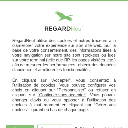
X
RegardNeuf utilise des cookies et autres traceurs afin
Acheter Votre Logement
d'améliorer votre expérience sur son site web. Sur la
base de votre consentement, des informations liées à
630 programmes neufs
votre navigation sur notre site sont stockées ou lues
sur votre terminal (telle que l'IP, les pages visitées, etc.)
En France
afin de mesurer les performances, obtenir des données
d'audience et améliorer les fonctionnalités.
En cliquant sur “Accepter”, vous consentez à
HABITER
INVESTIR
ou
l'utilisation de cookies. Vous pouvez configurer vos
choix en cliquant sur “Personnaliser” ou refuser en
cliquant sur
“Continuer sans accepter”
. Vous pouvez
changer d'avis ou vous opposer à l'utilisation des
cookies à tout moment en cliquant sur “Gérer vos
cookies” figurant en bas de chaque page.