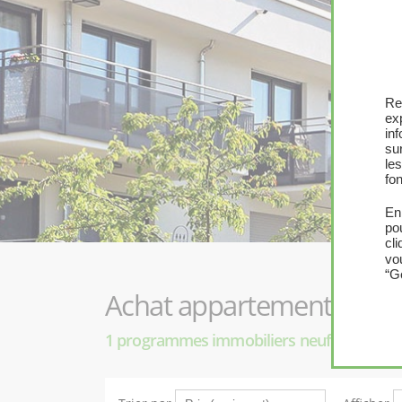
Re
ex
in
sur
le
fon
En
po
cl
vo
“G
Achat appartement neuf
1 programmes immobiliers neufs SAINT 