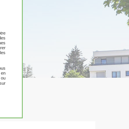
tre
des
ues
urer
les
ous
 en
 ou
sur
)