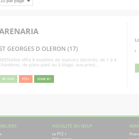
ARENARIA
L
ST GEORGES D OLERON (17)
ARENARIA offre 8 modèles de maisons déclinés, de 1 à 4
chambres, de plain-pied ou à étage, aux prest...
RE 2020
PTZ+
ZONE B1
BILIERS
FISCALITÉ DU NEUF
IMM
x
Le PTZ +
Finan