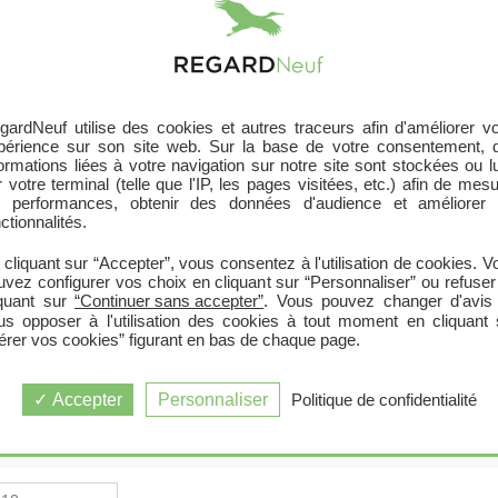
Recherche par département
|
Recherche par programme
gardNeuf utilise des cookies et autres traceurs afin d'améliorer vo
périence sur son site web. Sur la base de votre consentement, 
formations liées à votre navigation sur notre site sont stockées ou l
 votre terminal (telle que l'IP, les pages visitées, etc.) afin de mes
s performances, obtenir des données d'audience et améliorer 
ctionnalités.
 cliquant sur “Accepter”, vous consentez à l'utilisation de cookies. V
uvez configurer vos choix en cliquant sur “Personnaliser” ou refuser
iquant sur
“Continuer sans accepter”
. Vous pouvez changer d'avis
us opposer à l'utilisation des cookies à tout moment en cliquant 
érer vos cookies” figurant en bas de chaque page.
 SAINT GEORGES D OLERON (17190
Accepter
Personnaliser
Politique de confidentialité
GEORGES D OLERON (17190)