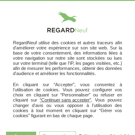
X
RegardNeuf utilise des cookies et autres traceurs afin
Acheter Votre Logement
d'améliorer votre expérience sur son site web. Sur la
base de votre consentement, des informations liées à
629 programmes neufs
votre navigation sur notre site sont stockées ou lues
sur votre terminal (telle que l'IP, les pages visitées, etc.)
En France
afin de mesurer les performances, obtenir des données
d'audience et améliorer les fonctionnalités.
En cliquant sur “Accepter”, vous consentez à
HABITER
INVESTIR
ou
l'utilisation de cookies. Vous pouvez configurer vos
choix en cliquant sur “Personnaliser” ou refuser en
cliquant sur
“Continuer sans accepter”
. Vous pouvez
changer d'avis ou vous opposer à l'utilisation des
cookies à tout moment en cliquant sur “Gérer vos
cookies” figurant en bas de chaque page.