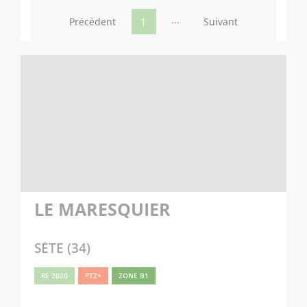
...
Précédent
1
Suivant
LE MARESQUIER
SÈTE (34)
RE 2020
PTZ+
ZONE B1