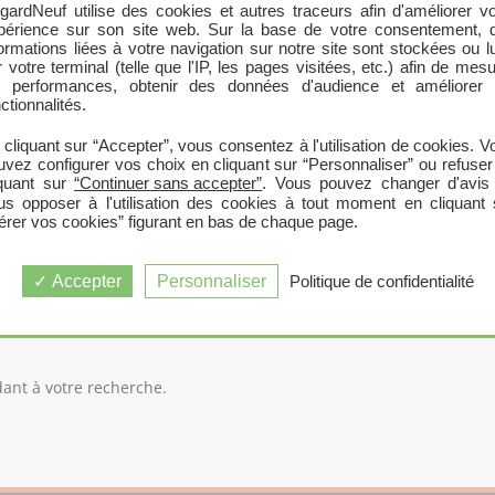
gardNeuf utilise des cookies et autres traceurs afin d'améliorer vo
périence sur son site web. Sur la base de votre consentement, 
formations liées à votre navigation sur notre site sont stockées ou l
 votre terminal (telle que l'IP, les pages visitées, etc.) afin de mes
s performances, obtenir des données d'audience et améliorer 
RECHERCHER UN TERRAIN
ctionnalités.
 cliquant sur “Accepter”, vous consentez à l'utilisation de cookies. V
uvez configurer vos choix en cliquant sur “Personnaliser” ou refuser
iquant sur
“Continuer sans accepter”
. Vous pouvez changer d'avis
us opposer à l'utilisation des cookies à tout moment en cliquant 
érer vos cookies” figurant en bas de chaque page.
ARTELEGUE (33390)
Accepter
Personnaliser
Politique de confidentialité
nt à votre recherche.