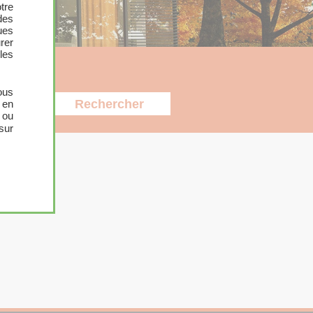
tre
des
ues
urer
les
ous
 en
 ou
sur