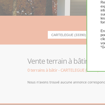
Re
ex
in
sur
le
fon
En
po
cl
vo
“G
Vente terrain à bâtir - C
0 terrains à bâtir - CARTELEGUE (33390)
Nous n'avons trouvé aucune annonce corresponda