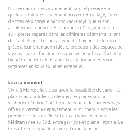
84 m²
RDC
Terrasse
T4
Nichée dans un environnement naturel préservé, à
quelques minutes seulement du cœur du village, Carré
81 m²
RDC
Terrasse
T4
d'Astres se distingue par son cadre idyllique et son
118 m²
4
Terrasse
T4
architecture moderne. Elle propose 60 logements du 2
au 4 pièces répartis dans les différents bâtiments, allant
de 2 à 4 étages. Les appartements, baignés de lumière
grâce à leur orientation idéale, proposent des espaces de
vie spacieux et fonctionnels, pensés pour le confort et le
bien-être de leurs habitants. Les stationnements sont
organisés en sous-sol et en extérieur.
Environnement
Vivre à Montpellier, c’est avoir la possibilité de varier les
plaisirs au quotidien. Côté mer, les plages sont à
seulement 10 km. Côté terre, la beauté de l’arrière-pays
offre un véritable dépaysement. À mi-chemin entre les
premiers reliefs du Pic St-Loup au Nord et la mer
Méditerranée au Sud, entre garrigue et plaine littorale, Le
Crès offre une qualité de vie urbaine dans un