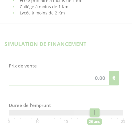
Ecole primaire à moins de 1 Km
Collège à moins de 1 Km
Lycée à moins de 2 Km
SIMULATION DE FINANCEMENT
Prix de vente
Durée de l'emprunt
5
10
15
20
25
20 ans