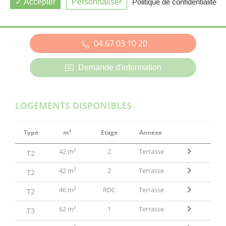
Accepter
Personnaliser
Politique de confidentialité
LE CRÈS (34)
04 67 03 10 20
Demande d'information
LOGEMENTS DISPONIBLES
Type
m²
Etage
Annexe
42 m²
2
Terrasse
T2
42 m²
2
Terrasse
T2
46 m²
RDC
Terrasse
T2
62 m²
1
Terrasse
T3