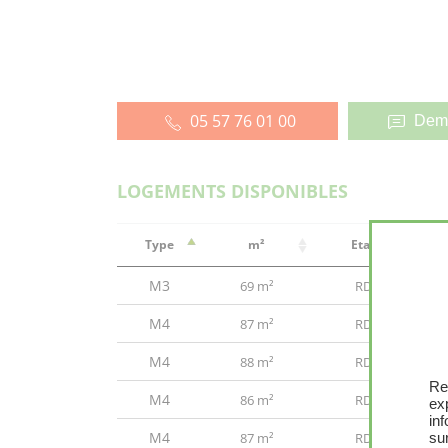
05 57 76 01 00
Dema
LOGEMENTS DISPONIBLES
Type
m²
Etage
M3
69 m²
RDC
M4
87 m²
RDC
M4
88 m²
RDC
Re
M4
86 m²
RDC
ex
in
M4
87 m²
RDC
sur