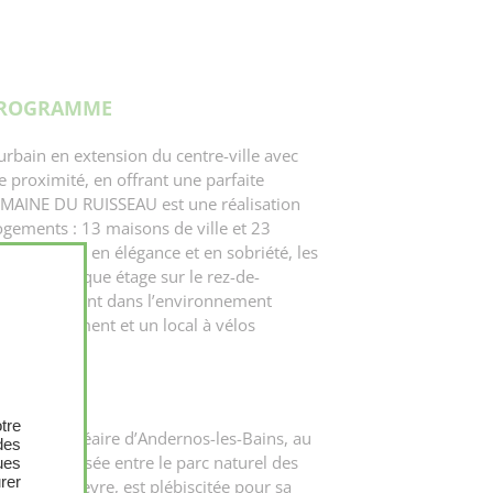
PROGRAMME
urbain en extension du centre-ville avec
 proximité, en offrant une parfaite
DOMAINE DU RUISSEAU est une réalisation
gements : 13 maisons de ville et 23
uplex. Tout en élégance et en sobriété, les
X
és d’un unique étage sur le rez-de-
rmonieusement dans l’environnement
 stationnement et un local à vélos
tre
tation balnéaire d’Andernos-les-Bains, au
des
, à la croisée entre le parc naturel des
ues
urer
delta de Leyre, est plébiscitée pour sa