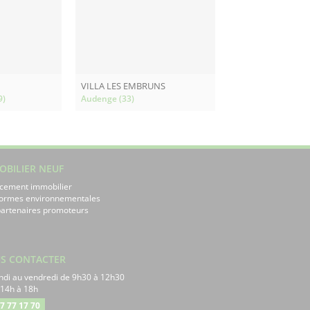
VILLA LES EMBRUNS
9)
Audenge (33)
OBILIER NEUF
cement immobilier
normes environnementales
artenaires promoteurs
S CONTACTER
ndi au vendredi de 9h30 à 12h30
 14h à 18h
7 77 17 70