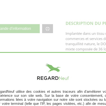
DESCRIPTION DU 
nde d'information
Implantée dans un tissu 
commerces et services de
tranquillité nature, le 
mixte composée de 36 lo
appartements, voire de d
Annexe
En savoir plus
différents bâtiments élev
chaussée s’insèrent ha
Jardin
verdoyant. Des places de
complètent l'ensemble.
Jardin
Jardin
Environnement
gardNeuf utilise des cookies et autres traceurs afin d'améliorer vo
Audenge, à 10 km de la s
Jardin
périence sur son site web. Sur la base de votre consentement, 
cœur du bassin d’Arcachon
formations liées à votre navigation sur notre site sont stockées ou l
Jardin
 votre terminal (telle que l'IP, les pages visitées, etc.) afin de mes
Landes de Gascogne et le 