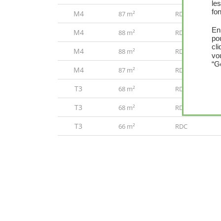
le
fon
M4
87 m²
RDC
En
M4
88 m²
RDC
po
cl
M4
88 m²
RDC
vo
“G
M4
87 m²
RDC
T3
68 m²
RDC
T3
68 m²
RDC
T3
66 m²
RDC
T3
66 m²
RDC
T4
81 m²
RDC