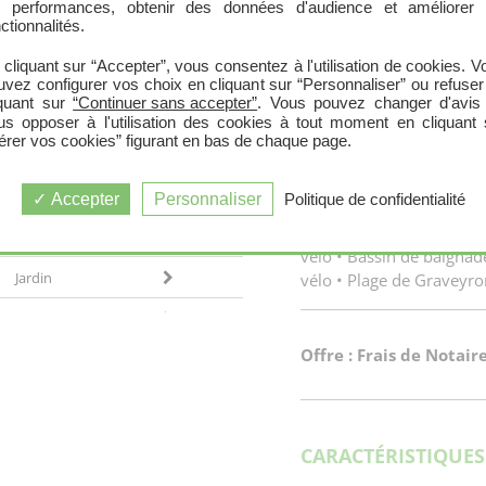
s performances, obtenir des données d'audience et améliorer 
localisation à proximité d
ctionnalités.
Jardin
bordelais. Le charme de s
incontournables. Le Doma
 cliquant sur “Accepter”, vous consentez à l'utilisation de cookies. V
Jardin
uvez configurer vos choix en cliquant sur “Personnaliser” ou refuser
très paisible, à mi-chemi
iquant sur
“Continuer sans accepter”
. Vous pouvez changer d'avis
de Certes et Graveyron e
Jardin
us opposer à l'utilisation des cookies à tout moment en cliquant 
proximité, vous trouvere
érer vos cookies” figurant en bas de chaque page.
Jardin
Centre commercial de Bi
à 850 m • Cinéma et théâ
Jardin
Accepter
Personnaliser
Politique de confidentialité
voiture • Casino Le Miam
Domaine de Certes et Gr
Jardin
vélo • Bassin de baignad
Jardin
vélo • Plage de Graveyro
Jardin
Offre : Frais de Notaire
Jardin
CARACTÉRISTIQUE