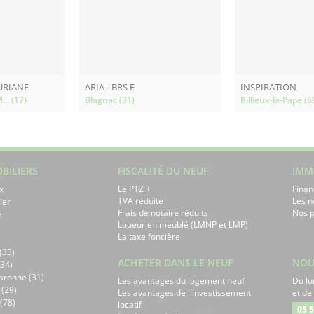
AURIANE
ARIA - BRS E
INSPIRATION
... (17)
Blagnac (31)
Rillieux-la-Pape (6
BILIERS
FISCALITÉ DU NEUF
IMM
x
Le PTZ +
Finan
TVA réduite
Les 
ier
Frais de notaire réduits
Nos p
e
Loueur en meublé (LMNP et LMP)
La taxe foncière
(33)
ACHETER DANS LE NEUF
NOU
34)
aronne (31)
Les avantages du logement neuf
Du lu
 (29)
Les avantages de l'investissement
et de
(78)
locatif
05 5