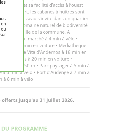
les
’Andernos et sa facilité d’accès à l’ouest
on petit port, les cabanes à huîtres sont
ine du Ruisseau s’invite dans un quartier
ous
 en
n entre le domaine naturel de biodiversité
 ou
t le centre-ville de la commune. A
sur
z : • Place du marché à 4 min à vélo •
ganos à 18 min en voiture • Médiathèque
tre La Dolce Vita d’Andernos à 18 min en
i d’Andernos à 20 min en voiture •
aveyron à 850 m • Parc paysager à 5 min à
e à 6 min à vélo • Port d’Audenge à 7 min à
n à 8 min à vélo
 offerts jusqu'au 31 juillet 2026.
S DU PROGRAMME