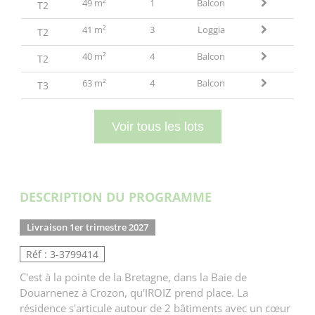
49 m²
1
Balcon
T2
41 m²
3
Loggia
T2
40 m²
4
Balcon
T2
63 m²
4
Balcon
T3
Voir tous les lots
DESCRIPTION DU PROGRAMME
Livraison 1er trimestre 2027
Réf : 3-3799414
C'est à la pointe de la Bretagne, dans la Baie de
Douarnenez à Crozon, qu'IROIZ prend place. La
résidence s'articule autour de 2 bâtiments avec un cœur