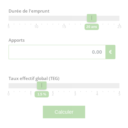
Durée de l'emprunt
5
10
15
20
25
20 ans
Apports
Taux effectif global (TEG)
0
1
2
3
4
5
1.5 %