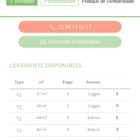
Accepter
Personnaliser
Politique de confidentialité
CROZON (29)
02 98 17 02 17
Demande d'information
LOGEMENTS DISPONIBLES
Type
m²
Etage
Annexe
37 m²
4
Loggia
T2
40 m²
3
Loggia
T2
44 m²
4
Balcon
T2
42 m²
4
Balcon
T2