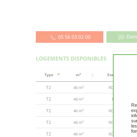
05 56 03 02 00
Dema
LOGEMENTS DISPONIBLES
Type
m²
Etage
T2
46 m²
RDC
T2
46 m²
1
Re
T2
ex
46 m²
RDC
in
sur
T2
46 m²
RDC
le
fon
T2
46 m²
RDC