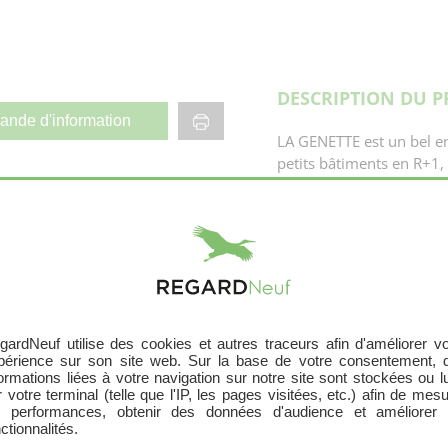
DESCRIPTION DU 
nde d'information
LA GENETTE est un bel e
petits bâtiments en R+1,
appartements proposés s
une architecture simple, 
s'intègre parfaitement 
Annexe
En savoir plus
disposent tous d'un exté
stationnement, et d'un l
Jardin
Balcon
Environnement
gardNeuf utilise des cookies et autres traceurs afin d'améliorer vo
Mios est une commune d
périence sur son site web. Sur la base de votre consentement, 
Jardin
Bassin d’Arcachon. Cette 
formations liées à votre navigation sur notre site sont stockées ou l
 votre terminal (telle que l'IP, les pages visitées, etc.) afin de mes
communes de Biganos et d
Jardin
s performances, obtenir des données d'audience et améliorer 
au cœur du parc régional
ctionnalités.
Balcon
pour habiter ou investir 