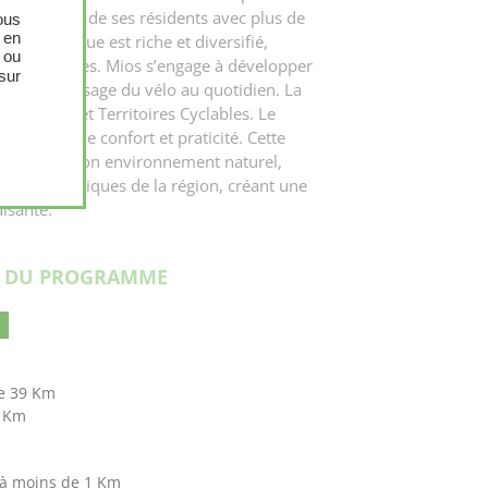
que, proche de ses résidents avec plus de
ous
 en
u économique est riche et diversifié,
 ou
0 entreprises. Mios s’engage à développer
sur
alorisant l’usage du vélo au quotidien. La
des Villes et Territoires Cyclables. Le
 vie qui allie confort et praticité. Cette
stingue par son environnement naturel,
paysages typiques de la région, créant une
isante.
S DU PROGRAMME
e 39 Km
0 Km
à moins de 1 Km