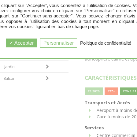
Elle est une ville dynami
 cliquant sur “Accepter”, vous consentez à l'utilisation de cookies. V
Balcon
uvez configurer vos choix en cliquant sur “Personnaliser” ou refuser
12 000 habitants. Le tiss
iquant sur
“Continuer sans accepter”
. Vous pouvez changer d'avis
constitué de près de 180
Balcon
us opposer à l'utilisation des cookies à tout moment en cliquant 
la mobilité durable, en v
érer vos cookies” figurant en bas de chaque page.
ville est membre du Club 
Balcon
quartier offre un cadre de
Accepter
Personnaliser
Politique de confidentialité
Balcon
zone résidentielle se di
entouré de forêts et de 
Balcon
atmosphère calme et apa
Jardin
CARACTÉRISTIQUE
Balcon
RE 2020
PTZ+
ZONE B1
Transports et Accès
Aéroport à moins d
Gare à moins de 2
Services
Centre commercial 