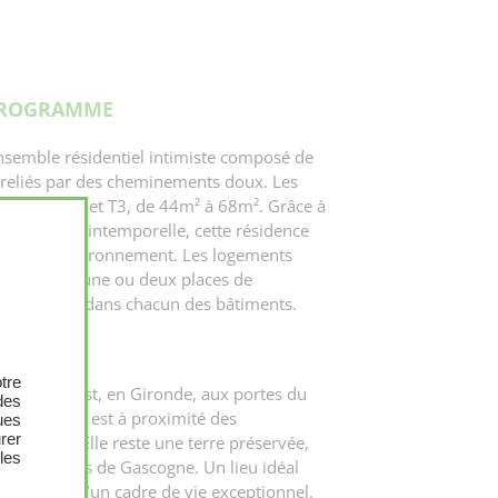
PROGRAMME
nsemble résidentiel intimiste composé de
 reliés par des cheminements doux. Les
ont des T2 et T3, de 44m² à 68m². Grâce à
X
agréable et intemporelle, cette résidence
dans son environnement. Les logements
rieur, avec une ou deux places de
ocal à vélos dans chacun des bâtiments.
tre
u Sud-Ouest, en Gironde, aux portes du
des
ville nature est à proximité des
ues
urer
u Teich. Elle reste une terre préservée,
les
 des Landes de Gascogne. Un lieu idéal
et profiter d’un cadre de vie exceptionnel.