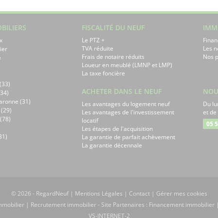
BILIERS
FISCALITÉ DU NEUF
IMM
x
Le PTZ +
Finan
TVA réduite
Les 
ier
Frais de notaire réduits
Nos p
e
Loueur en meublé (LMNP et LMP)
La taxe foncière
(33)
ACHETER DANS LE NEUF
NOU
34)
aronne (31)
Les avantages du logement neuf
Du lu
 (29)
Les avantages de l'investissement
et de
(78)
locatif
05 5
Les étapes de l'acquisition
31)
La garantie de parfait achèvement
La garantie décennale
© 2026 - RegardNeuf |
Mentions Légales
|
Contact
|
Gérer mes cookies
mobilier
|
Recrutement immobilier
- Site Partenaires :
Financement immobilier
VS-INTERNET-2