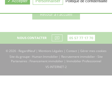
Accepter
Personnaliser
Politique de confidentialité
Retour à l'accueil
NOUS CONTACTER
05 57 77 17 70
© 2026 - RegardNeuf |
Mentions Légales
|
Contact
|
Gérer mes cookies
Site du groupe :
Human Immobilier
|
Recrutement immobilier
- Site
Partenaires :
Financement immobilier
|
Immobilier Professionnel
VS-INTERNET-2