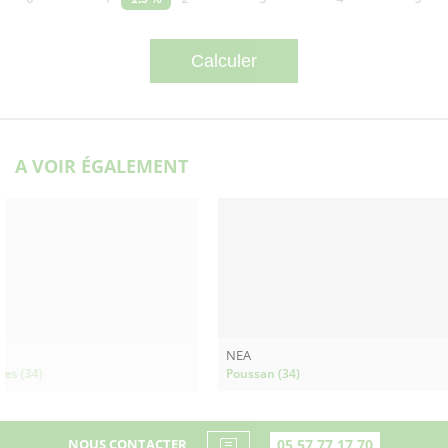
A VOIR ÉGALEMENT
NEA
ies (34)
Poussan (34)
NOUS CONTACTER
05 57 77 17 70