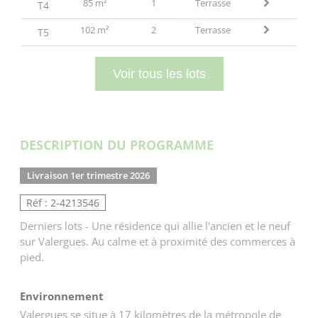
85 m²
1
Terrasse
T4
102 m²
2
Terrasse
T5
Voir tous les lots
DESCRIPTION DU PROGRAMME
Livraison 1er trimestre 2026
Réf : 2-4213546
Derniers lots - Une résidence qui allie l'ancien et le neuf
sur Valergues. Au calme et à proximité des commerces à
pied.
Environnement
Valergues se situe à 17 kilomètres de la métropole de