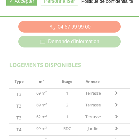
Accepter
Personnaliser
Politique de confidentialité
VALERGUES (34)
04 67 99 99 00
Demande d'information
LOGEMENTS DISPONIBLES
Type
m²
Etage
Annexe
69 m²
1
Terrasse
T3
69 m²
2
Terrasse
T3
62 m²
1
Terrasse
T3
99 m²
RDC
Jardin
T4