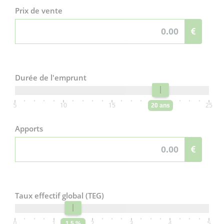
Prix de vente
Durée de l'emprunt
5
10
15
20
25
20 ans
Apports
Taux effectif global (TEG)
0
1
2
3
4
5
1.5 %