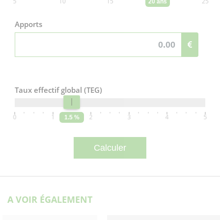
5
10
15
20
25
20 ans
Apports
Taux effectif global (TEG)
0
1
2
3
4
5
1.5 %
A VOIR ÉGALEMENT