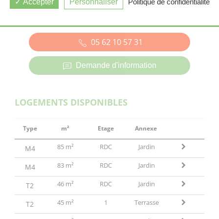
Accepter
Personnaliser
Politique de confidentialité
ROUFFIAC TOLOSAN (31)
05 62 10 57 31
Demande d'information
LOGEMENTS DISPONIBLES
Type
m²
Etage
Annexe
85 m²
RDC
Jardin
M4
83 m²
RDC
Jardin
M4
46 m²
RDC
Jardin
T2
45 m²
1
Terrasse
T2