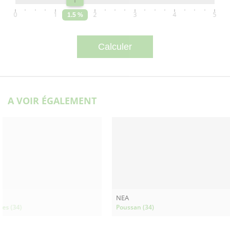
0
1
2
3
4
5
1.5 %
A VOIR ÉGALEMENT
NEA
ies (34)
Poussan (34)