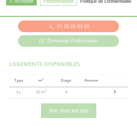
Accepter
Personnaliser
Politique de confidentialité
BEZONS (95)
01 30 25 03 00
Demande d'information
LOGEMENTS DISPONIBLES
Type
m²
Etage
Annexe
32 m²
4
T1
Voir tous les lots