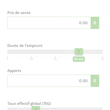
Prix de vente
Durée de l'emprunt
5
10
15
20
25
20 ans
Apports
Taux effectif global (TEG)