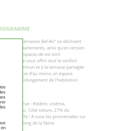
PROGRAMME
sation "Les Terrasses Bel Air" se déclinent
X
pour les appartements, ainsi qu'en version
aisons. Ces espaces de vie sont
sés, afin de vous offrir tout le confort
u jardin commun et à la terrasse partagée
ment bénéficie d'au moins un espace
 comme le prolongement de l'habitation.
tre
des
ues
urer
pignon sur rue : théâtre, cinéma,
les
pectacles, etc. Côté nature, 27% du
d'espaces verts ! A vous les promenades sur
 de 9 km le long de la Seine.
ous
 en