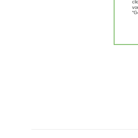
cl
vo
“G