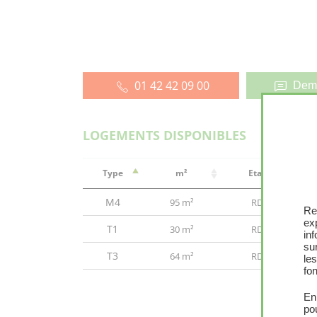
01 42 42 09 00
Dema
LOGEMENTS DISPONIBLES
Type
m²
Etage
M4
95 m²
RDC
Re
ex
T1
30 m²
RDC
in
sur
T3
64 m²
RDC
le
fon
En
po