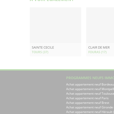
SAINTE CECILE
CLAIR DE MER
TOURS (37)
FOURAS (17)
PROGRAMMES NEUFS IMMO
Achat appartement neuf Bordeau
Achat appartement neuf Montpell
Achat appartement neuf Toulous
Achat appartement neuf Paris
Achat appartement neuf Brest
Achat appartement neuf Gironde 
Achat appartement neuf Hérault (