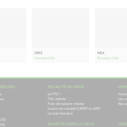
ORIS
NEA
Castries (34)
Poussan (34)
BILIERS
FISCALITÉ DU NEUF
IMM
x
Le PTZ +
Finan
TVA réduite
Les 
ier
Frais de notaire réduits
Nos p
e
Loueur en meublé (LMNP et LMP)
La taxe foncière
(33)
ACHETER DANS LE NEUF
NOU
34)