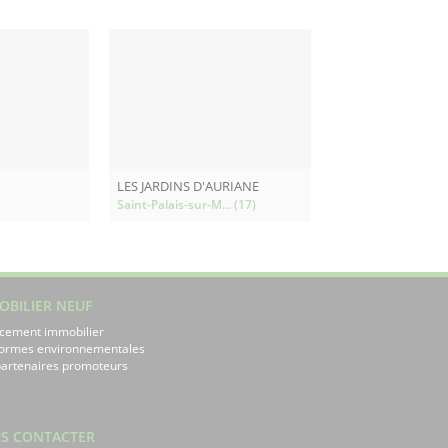
LES JARDINS D'AURIANE
Saint-Palais-sur-M... (17)
OBILIER NEUF
cement immobilier
normes environnementales
artenaires promoteurs
S CONTACTER