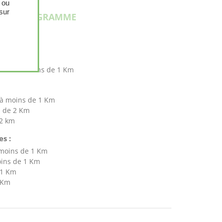
 ou
sur
S DU PROGRAMME
IS
/ RER à moins de 1 Km
à moins de 1 Km
s de 2 Km
 2 km
s :
 moins de 1 Km
oins de 1 Km
 1 Km
 Km