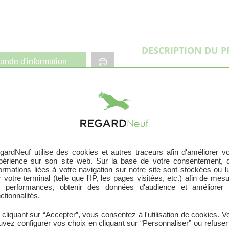
DESCRIPTION DU 
nde d'information
Les intérieurs de la réali
du 2 au 4 pièces duplex 
4 et 5 pièces pour les m
fonctionnels et personnali
requis. En complément a
Annexe
En savoir plus
en rooftop, chaque loge
extérieur privatif conçu
Jardin
gardNeuf utilise des cookies et autres traceurs afin d'améliorer vo
périence sur son site web. Sur la base de votre consentement, 
Terrasse
Environnement
formations liées à votre navigation sur notre site sont stockées ou l
 votre terminal (telle que l'IP, les pages visitées, etc.) afin de mes
A Colombes, la culture a 
Terrasse
s performances, obtenir des données d'audience et améliorer 
médiathèques, salle de s
ctionnalités.
territoire sont couverts 
la coulée verte sécurisée
 cliquant sur “Accepter”, vous consentez à l'utilisation de cookies. V
uvez configurer vos choix en cliquant sur “Personnaliser” ou refuser