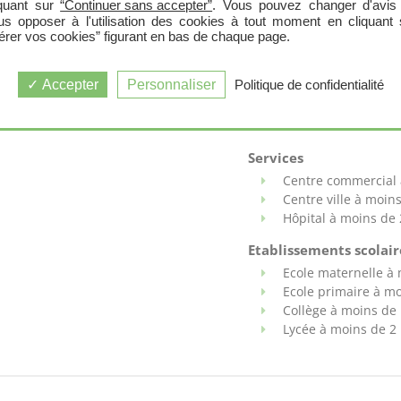
iquant sur
“Continuer sans accepter”
. Vous pouvez changer d'avis
us opposer à l'utilisation des cookies à tout moment en cliquant 
CARACTÉRISTIQUE
érer vos cookies” figurant en bas de chaque page.
RT 2012
PTZ+
ZONE A B
Accepter
Personnaliser
Politique de confidentialité
Transports et Accès
Tram / Bus / Metro 
Services
Centre commercial 
Centre ville à moin
Hôpital à moins de
Etablissements scolaire
Ecole maternelle à
Ecole primaire à m
Collège à moins de
Lycée à moins de 2