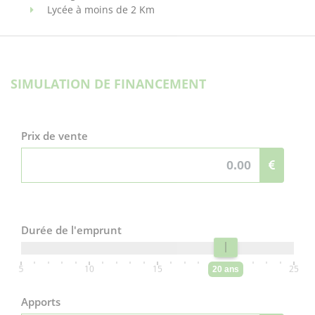
Lycée à moins de 2 Km
SIMULATION DE FINANCEMENT
Prix de vente
Durée de l'emprunt
5
10
15
20
25
20 ans
Apports