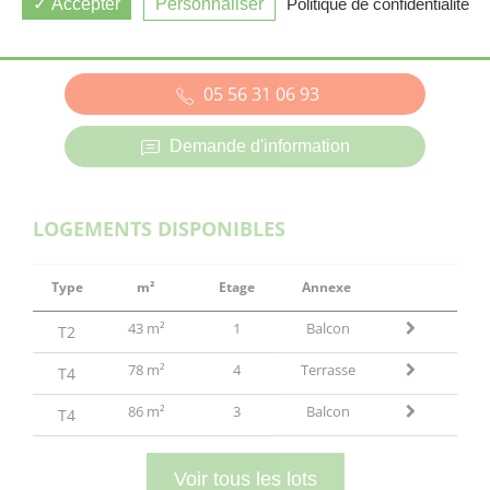
Accepter
Personnaliser
Politique de confidentialité
CENON (33)
05 56 31 06 93
Demande d'information
LOGEMENTS DISPONIBLES
Type
m²
Etage
Annexe
43 m²
1
Balcon
T2
78 m²
4
Terrasse
T4
86 m²
3
Balcon
T4
Voir tous les lots