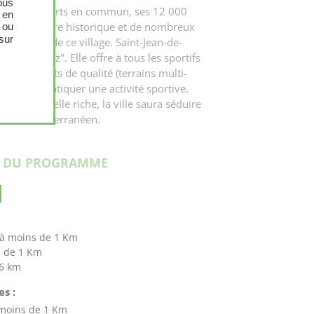
ous
 les transports en commun, ses 12 000
 en
er d’un centre historique et de nombreux
 ou
sur
le charme de ce village. Saint-Jean-de-
 vivez bougez". Elle offre à tous les sportifs
quipements de qualité (terrains multi-
...) pour pratiquer une activité sportive.
e et culturelle riche, la ville saura séduire
 vivre méditerranéen.
S DU PROGRAMME
à moins de 1 Km
s de 1 Km
 6 km
s :
 moins de 1 Km