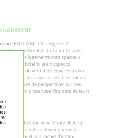
PROGRAMME
sidence ROCCA BELLA s'érige en 2
lant 50 appartements du T2 au T5, avec
risé. Tous les logements sont spacieux
X
vies tout en bénéficiant d'espaces
sés comme de véritables espaces à vivre,
s et toitures terrasses accessibles ont été
cier de vues et de perspectives sur des
riés tout en préservant l'intimité de leurs
tre
des
ues
urer
tropole, limitrophe avec Montpellier, la
les
de-Védas connait un développement
vant son âme et son cachet d’antan.