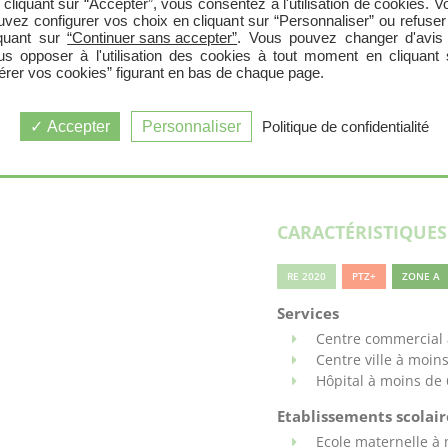
 cliquant sur “Accepter”, vous consentez à l'utilisation de cookies. V
Largement desservie par
uvez configurer vos choix en cliquant sur “Personnaliser” ou refuser
habitants peuvent profit
iquant sur
“Continuer sans accepter”
. Vous pouvez changer d'avis
us opposer à l'utilisation des cookies à tout moment en cliquant 
parcs paysagers qui font 
érer vos cookies” figurant en bas de chaque page.
Védas est labellisé "Ville
Védasiens de nombreux é
sport, skate-park, piscine
Accepter
Personnaliser
Politique de confidentialité
Dotée d’une vie associativ
les amoureux de l’art de
CARACTÉRISTIQUE
RE 2020
PTZ+
ZONE A
Services
Centre commercial 
Centre ville à moin
Hôpital à moins de
Etablissements scolaire
Ecole maternelle à