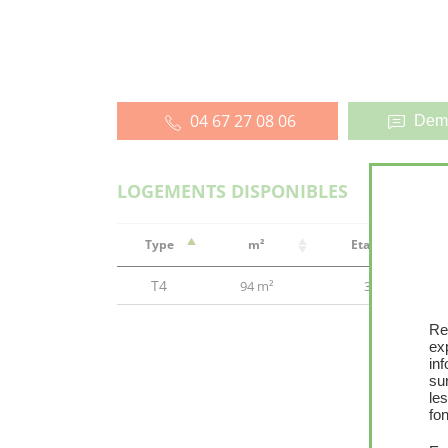
04 67 27 08 06
Dema
LOGEMENTS DISPONIBLES
Type
m²
Etage
T4
94 m²
3
Re
ex
in
sur
le
fon