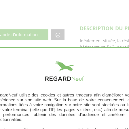
DESCRIPTION DU 
nde d'information
Idéalement située, la ré
bâtiments en R+3, dévoi
parking en sous sol sécu
avec de belles pièces de 
extérieurs généreux. Pen
Annexe
En savoir plus
balcons, loggias, terrasse
conçus de façon à bénéfi
Terrasse
paysages changeants et va
occupants.
gardNeuf utilise des cookies et autres traceurs afin d'améliorer vo
périence sur son site web. Sur la base de votre consentement, 
formations liées à votre navigation sur notre site sont stockées ou l
Environnement
 votre terminal (telle que l'IP, les pages visitées, etc.) afin de mes
Située à l’Ouest de la mé
s performances, obtenir des données d'audience et améliorer 
ctionnalités.
commune de Saint-Jean-
fulgurant tout en conser