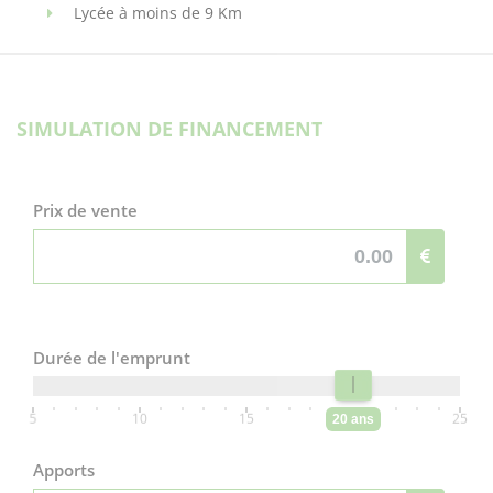
Lycée à moins de 9 Km
SIMULATION DE FINANCEMENT
Prix de vente
Durée de l'emprunt
5
10
15
20
25
20 ans
Apports