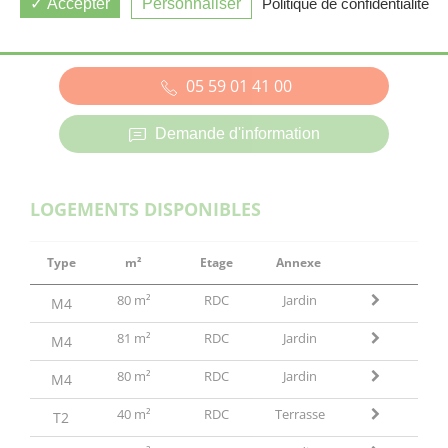
Accepter
Personnaliser
Politique de confidentialité
SAINT-MARTIN-DE-SEIGNANX (40)
05 59 01 41 00
Demande d'information
LOGEMENTS DISPONIBLES
Type
m²
Etage
Annexe
80 m²
RDC
Jardin
M4
81 m²
RDC
Jardin
M4
80 m²
RDC
Jardin
M4
40 m²
RDC
Terrasse
T2