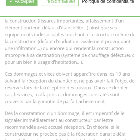
La garantie décennale rend le constructeur responsable vis-
Accepter
Personnaliser
Politique de confidentialité
à-vis de l'acquéreur de l'ensemble des vices, malfaçons et
dommages importants pouvant compromettre la solidité de
la construction (fissures importantes, affaissement d'un
élément porteur, défaut d'étanchéité...) ainsi que ses
équipements indissociables touchant à la structure même de
la construction (défaut d'enduit de ravalement provoquant
une infiltration...) ou encore qui rendent la construction
impropre à sa destination (système de chauffage défectueux
pour un bien à usage d'habitation...).
Ces dommages et vices doivent apparaître dans les 10 ans
suivant la réception du chantier et ne pas avoir fait l'objet de
réserves lors de la réception des travaux. Dans ce dernier
cas, les vices, malfaçons et dommages constatés sont
couverts par la garantie de parfait achèvement.
Dès la constatation d'un dommage, il est impératif de le
signaler immédiatement au constructeur par lettre
recommandée avec accusé réception. En théorie, si le
constructeur ne procède pas à la réparation dans le délai